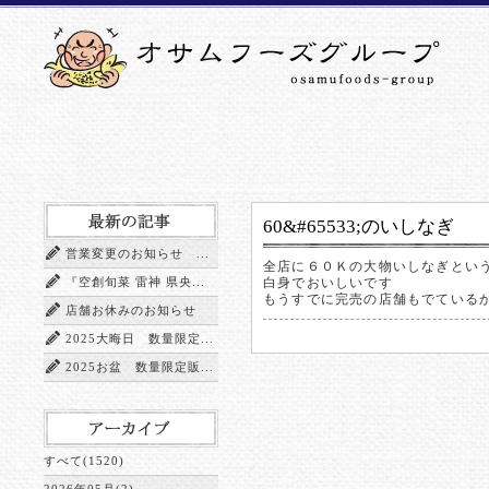
60&#65533;のいしなぎ
営業変更のお知らせ ...
全店に６０Ｋの大物いしなぎとい
『空創旬菜 雷神 県央...
白身でおいしいです
もうすでに完売の店舗もでている
店舗お休みのお知らせ
2025大晦日 数量限定...
2025お盆 数量限定販...
すべて(1520)