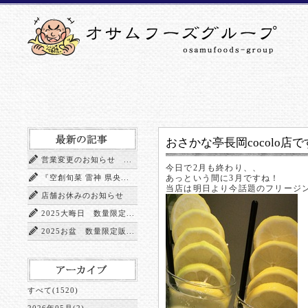
おさかな亭長岡cocolo店
営業変更のお知らせ ...
今日で2月も終わり、、
『空創旬菜 雷神 県央...
あっという間に3月ですね！
当店は明日より今話題のフリージ
店舗お休みのお知らせ
2025大晦日 数量限定...
2025お盆 数量限定販...
すべて(1520)