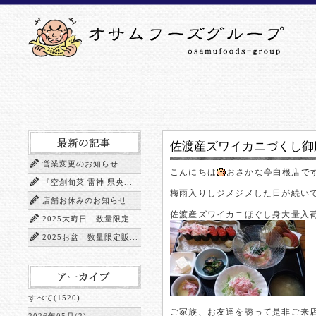
佐渡産ズワイカニづくし御
営業変更のお知らせ ...
こんにちは
おさかな亭白根店で
『空創旬菜 雷神 県央...
梅雨入りしジメジメした日が続い
店舗お休みのお知らせ
佐渡産ズワイカニほぐし身大量入
2025大晦日 数量限定...
2025お盆 数量限定販...
すべて(1520)
ご家族、お友達を誘って是非ご来