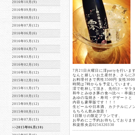
2016年10月(9)
2016年09月(8)
2016年08月(11)
2016年07月(12)
2016年06月(6)
2016年05月(12)
2016年04月(7)
2016年03月(11)
2016年02月(10)
7月21日火曜日に澪partyを行いま
2016年01月(12)
なんと嬉しいお土産付き、さらに
お料理付きで男性3500円 女性30
2015年12月(16)
時間は7時からを予定しています。
2015年11月(17)
澪で乾杯して頂き、先付け・サラ
和牛とみゆき豚の食べ比べ・串揚
2015年10月(15)
あゆの塩焼き・寿司・デザートと
内容も豪華版です！！！
2015年09月(12)
生ビールや日本酒、カクテルにノ
もちろん飲み放題！
2015年08月(11)
1日限りの限定プランです、
2015年07月(13)
お早めにご予約お待ちしておりま
和楽県央店0256320330
>>2015年06月(10)