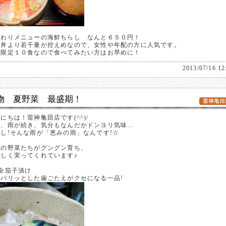
替わりメニューの海鮮ちらし なんと６５０円！
鮮丼より若干量が控えめなので、女性や年配の方に人気です。
日限定１０食なので食べてみたい方はお早めに！
2013/07/16 12
物 夏野菜 最盛期！
にちは！雷神亀田店です(^^)/
日、雨が続き、気分もなんだかドンヨリ気味…
し!そんな雨が「恵みの雨」なんです!☆
物の野菜たちがグングン育ち、
味しく実ってくれています♪
全茄子漬け
リッとした歯ごたえがクセになる一品!