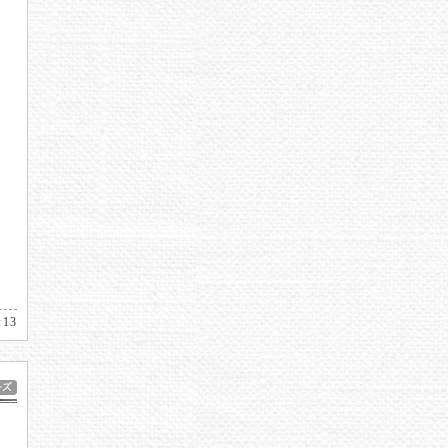
。
:13