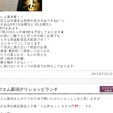
よいよ夏本番！！
言えば今週末は長岡大花火大会ですね(^.^)
大会は8月2日金曜日と3日土曜日と
日間行われます。
7時25分から午後9時を予定しております★
火の前にご飯でもと言う方や軽くお酒でも
言う方も和楽駅前店大歓迎です！！
時よりオープンしております。
して花火に負けない？絶品のお酒、
酒造”鷹村桂”ご用意しております。
当たりの柔らかさ、キレの良さを
せ持つ純米大吟醸。
通量が極めて少ない！！
火に負けないスタッフの笑顔でお待ちしております。
2013/07/28 22
フエム新潟デリショッピランチ
フエム新潟さんのラジオＣＭで聞いたかたいらっしゃると思いますが・・・
さかな亭白根店限定１０食「うな丼セット ６００円
」です。