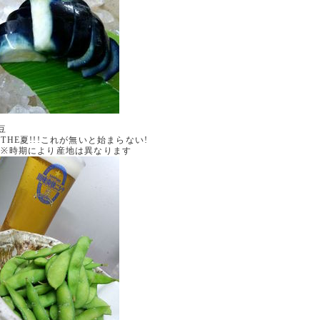
豆
E夏!!!これが無いと始まらない!
時期により産地は異なります