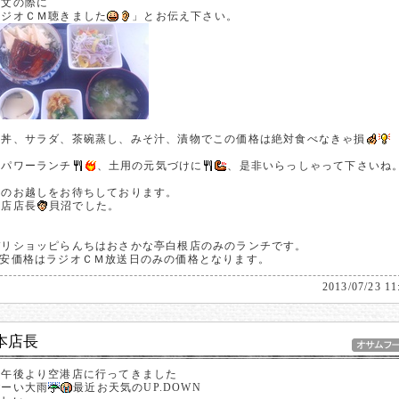
注文の際に
ラジオＣＭ聴きました
」とお伝え下さい。
な丼、サラダ、茶碗蒸し、みそ汁、漬物でこの価格は絶対食べなきゃ損
のパワーランチ
、土用の元気づけに
、是非いらっしゃって下さいね
様のお越しをお待ちしております。
根店店長
貝沼でした。
デリショッピらんちはおさかな亭白根店のみのランチです。
激安価格はラジオＣＭ放送日のみの価格となります。
2013/07/23 11
本店長
日午後より空港店に行ってきました
ごーい大雨
最近お天気のUP.DOWN