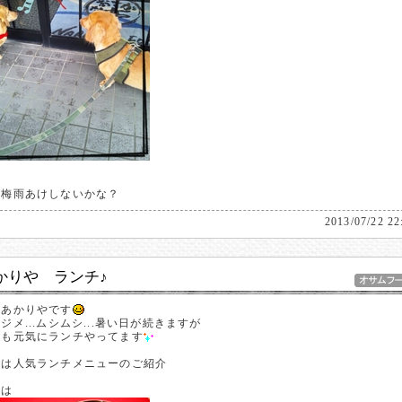
く梅雨あけしないかな？
2013/07/22 22
かりや ランチ♪
のあかりやです
ジメ...ムシムシ...暑い日が続きますが
日も元気にランチやってます
日は人気ランチメニューのご紹介
ずは