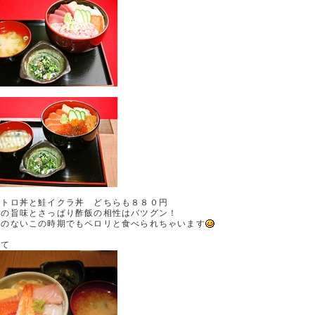
ギトロ丼と鮭イクラ丼 どちらも８８０円
魚の旨味とさっぱり酢飯の相性はバツグン！
欲のないこの時期でもペロリと食べられちゃいます
して