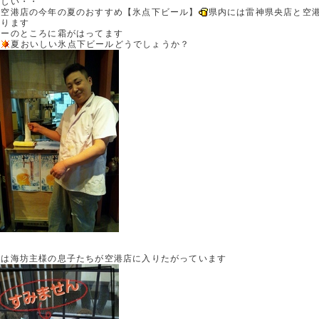
激しい・・
て空港店の今年の夏のおすすめ【氷点下ビール】
県内には雷神県央店と空
あります
ワーのところに霜がはってます
い
夏おいしい氷点下ビールどうでしょうか？
では海坊主様の息子たちが空港店に入りたがっています