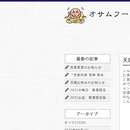
天
営業変更のお知らせ ...
シ
『空創旬菜 雷神 県央...
た
と
店舗お休みのお知らせ
の
ャ
2025大晦日 数量限定...
沿
の
2025お盆 数量限定販...
こ
すべて(1520)