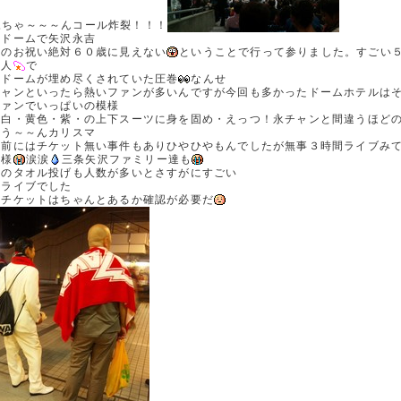
永ちゃ～～～んコール炸裂！！！
京ドームで矢沢永吉
暦のお祝い絶対６０歳に見えない
ということで行って参りました。すごい
万人
で
京ドームが埋め尽くされていた圧巻
なんせ
チャンといったら熱いファンが多いんですが今回も多かったドームホテルは
ファンでいっぱいの模様
・白・黄色・紫・の上下スーツに身を固め・えっつ！永チャンと間違うほど
ちう～～んカリスマ
く前にはチケット無い事件もありひやひやもんでしたが無事３時間ライブみ
主様
涙涙
三条矢沢ファミリー達も
番のタオル投げも人数が多いとさすがにすごい
いライブでした
もチケットはちゃんとあるか確認が必要だ