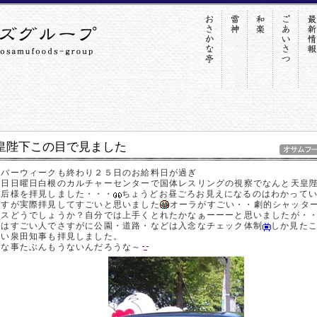
皇陛下この目で見ました
ルバーウィークも終わり２５日のお給料日が過ぎ
本日日曜日白根のカルチャーセンターで国体レスリングの視察でなんと天皇
皇后様を拝見しました・・・
ちょうどお昼ごろお見えになるのはわかって
ですが実際拝見してすごいと思いました
オーラがすごい・・劇的シャッタ
ンスどうでしょうか？自分では上手くとれたかなぁーーーと思いましたが・
道はすごい人でさすがに公園・道路・などは入念なチェック体制
しか見た
ない泉田知事も拝見しました。
んな事たぶんもうないんだろうな～