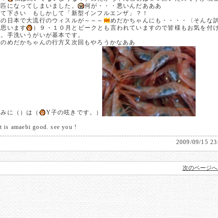
１匹になってしまいました。
何が・・・悪いんだあああ
えて下さい もしかして「新型インフルエンザ」？！
この日本で大流行のウィスルが～～～
めだかちゃんにも・・・・〈そんな
と思います
）９・１０月とピークとも言われていますので皆様もお気を付
い。手洗いうがいが基本です。
匹のめだかちゃんの行方又次回もやろうかなああ
なみに（）は（
Y子の呟きです。）
t is amaebi good. see you !
2009/09/15 23
次のページへ 