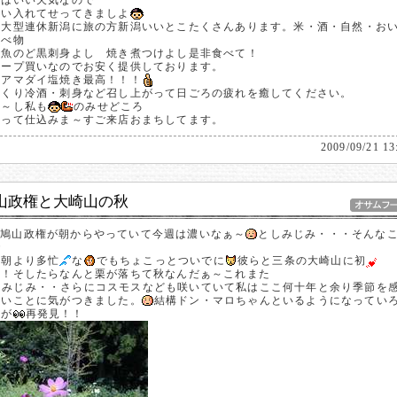
日はいい天気なので
合い入れてせってきましよ
の大型連休新潟に旅の方新潟いいとこたくさんあります。米・酒・自然・お
食べ物
級魚のど黒刺身よし 焼き煮つけよし是非食べて！
ループ買いなのでお安く提供しております。
とアマダイ塩焼き最高！！！
っくり冷酒・刺身など召し上がって日ごろの疲れを癒してください。
～～し私も
のみせどころ
張って仕込みま～すご来店おまちしてます。
2009/09/21 13
山政権と大崎山の秋
で鳩山政権が朝からやっていて今週は濃いなぁ～
としみじみ・・・そんな
で
日朝より多忙
な
でもちょこっとついでに
彼らと三条の大崎山に初
歩！そしたらなんと栗が落ちて秋なんだぁ～これまた
しみじみ・・さらにコスモスなども咲いていて私はここ何十年と余り季節を
ないことに気がつきました。
結構ドン・マロちゃんといるようになってい
事が
再発見！！