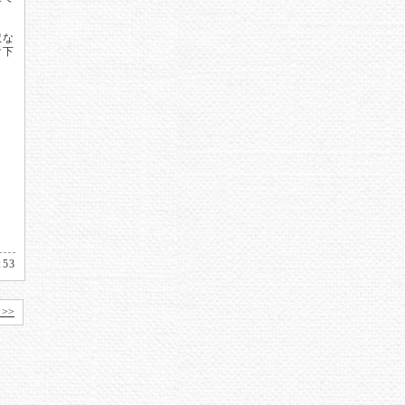
訳な
け下
:53
>>