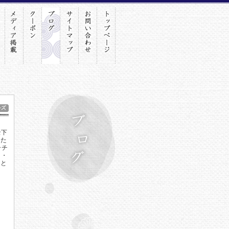
陛下
いた
ーチ
・・
こと