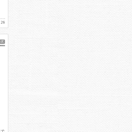
:26
在で