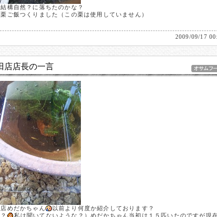
は結構自然？に落ちたのかな？
は栗ご飯つくりました（この栗は使用していません）
2009/09/17 00
田店店長の一言
田店めだかちゃん
以前より何度か紹介しております？
ん？
私は聞いてないような？）めだかちゃん当初は１５匹いたのですが現