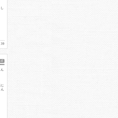
いし
:39
こん
感じ
ろん