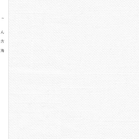
５～
そん
の方
て海