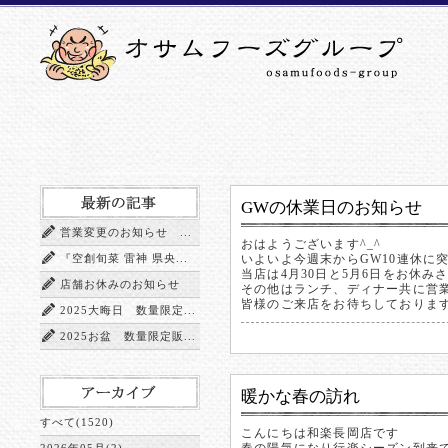
GWの休業日のお知らせ
営業変更のお知らせ ...
おはようございます^_^
『空創旬菜 雷神 県央...
いよいよ今週末からGW10連休に
当店は4月30日と5月6日をお休み
店舗お休みのお知らせ
その他はランチ、ディナー共に営
皆様のご来店をお待ちしております(^
2025大晦日 数量限定...
2025お盆 数量限定販...
暖かな春の訪れ
すべて(1520)
こんにちは和楽長岡店です