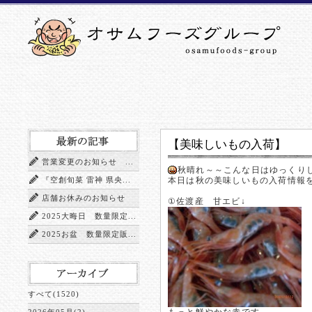
【美味しいもの入荷】
営業変更のお知らせ ...
秋晴れ～～こんな日はゆっくり
『空創旬菜 雷神 県央...
本日は秋の美味しいもの入荷情報
店舗お休みのお知らせ
①佐渡産 甘エビ↓
2025大晦日 数量限定...
2025お盆 数量限定販...
すべて(1520)