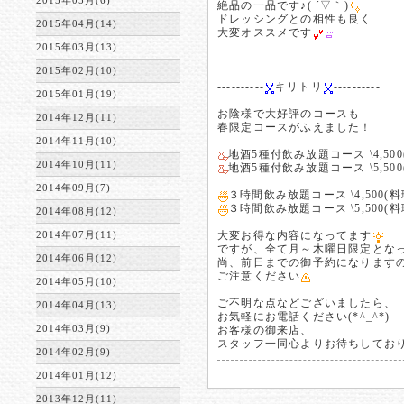
2015年05月(6)
絶品の一品です♪( ´▽｀)
ドレッシングとの相性も良く
2015年04月(14)
大変オススメです
2015年03月(13)
2015年02月(10)
----------
キリトリ
----------
2015年01月(19)
お陰様で大好評のコースも
2014年12月(11)
春限定コースがふえました！
2014年11月(10)
地酒5種付飲み放題コース \4,500
2014年10月(11)
地酒5種付飲み放題コース \5,500
2014年09月(7)
３時間飲み放題コース \4,500(料
３時間飲み放題コース \5,500(料
2014年08月(12)
2014年07月(11)
大変お得な内容になってます
ですが、全て月～木曜日限定とな
2014年06月(12)
尚、前日までの御予約になります
ご注意ください
2014年05月(10)
ご不明な点などございましたら、
2014年04月(13)
お気軽にお電話ください(*^_^*)
2014年03月(9)
お客様の御来店、
スタッフ一同心よりお待ちしております
2014年02月(9)
2014年01月(12)
2013年12月(11)