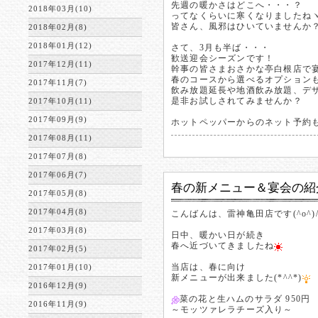
先週の暖かさはどこへ・・・？
2018年03月(10)
ってなくらいに寒くなりましたねヽ(￣
皆さん、風邪はひいていませんか
2018年02月(8)
2018年01月(12)
さて、3月も半ば・・・
歓送迎会シーズンです！
2017年12月(11)
幹事の皆さまおさかな亭白根店で
春のコースから選べるオプション
2017年11月(7)
飲み放題延長や地酒飲み放題、デザー
是非お試しされてみませんか？
2017年10月(11)
2017年09月(9)
ホットペッパーからのネット予約
2017年08月(11)
2017年07月(8)
2017年06月(7)
春の新メニュー＆宴会の紹介で
2017年05月(8)
2017年04月(8)
こんばんは、雷神亀田店です(^o^)/
2017年03月(8)
日中、暖かい日が続き
春へ近づいてきましたね
2017年02月(5)
当店は、春に向け
2017年01月(10)
新メニューが出来ました(*^^*)
2016年12月(9)
菜の花と生ハムのサラダ 950円
2016年11月(9)
～モッツァレラチーズ入り～