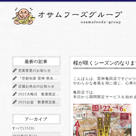
桜が咲くシーズンのなります(*
営業変更のお知らせ ...
『空創旬菜 雷神 県央...
こんばんは、雷神亀田店です(^o^)
やわらかな春風を頬に感じ、心華
店舗お休みのお知らせ
亀田店では、
2025大晦日 数量限定...
本日から期間限定サービスを始め
2025お盆 数量限定販...
すべて(1520)