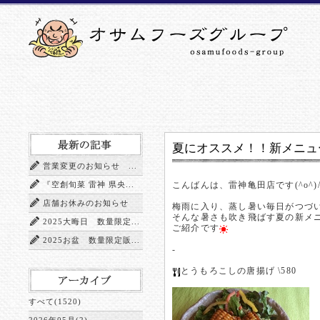
夏にオススメ！！新メニューで
営業変更のお知らせ ...
『空創旬菜 雷神 県央...
こんばんは、雷神亀田店です(^o^)/
店舗お休みのお知らせ
梅雨に入り、蒸し暑い毎日がつづ
そんな暑さも吹き飛ばす夏の新メ
2025大晦日 数量限定...
ご紹介です
2025お盆 数量限定販...
-
とうもろこしの唐揚げ \580
すべて(1520)